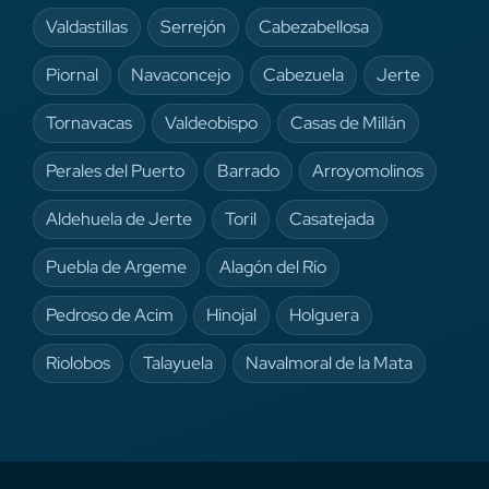
Valdastillas
Serrejón
Cabezabellosa
Piornal
Navaconcejo
Cabezuela
Jerte
Tornavacas
Valdeobispo
Casas de Millán
Perales del Puerto
Barrado
Arroyomolinos
Aldehuela de Jerte
Toril
Casatejada
Puebla de Argeme
Alagón del Río
Pedroso de Acim
Hinojal
Holguera
Riolobos
Talayuela
Navalmoral de la Mata