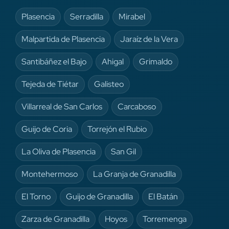
Plasencia
Serradilla
Mirabel
Malpartida de Plasencia
Jaraíz de la Vera
Santibáñez el Bajo
Ahigal
Grimaldo
Tejeda de Tiétar
Galisteo
Villarreal de San Carlos
Carcaboso
Guijo de Coria
Torrejón el Rubio
La Oliva de Plasencia
San Gil
Montehermoso
La Granja de Granadilla
El Torno
Guijo de Granadilla
El Batán
Zarza de Granadilla
Hoyos
Torremenga