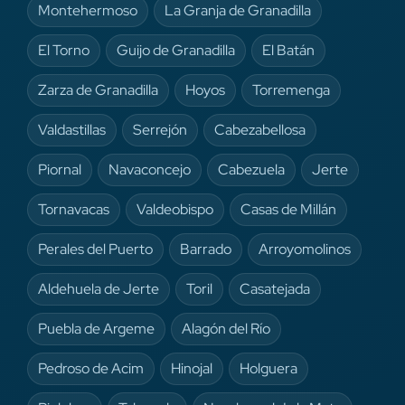
Montehermoso
La Granja de Granadilla
El Torno
Guijo de Granadilla
El Batán
Zarza de Granadilla
Hoyos
Torremenga
Valdastillas
Serrejón
Cabezabellosa
Piornal
Navaconcejo
Cabezuela
Jerte
Tornavacas
Valdeobispo
Casas de Millán
Perales del Puerto
Barrado
Arroyomolinos
Aldehuela de Jerte
Toril
Casatejada
Puebla de Argeme
Alagón del Río
Pedroso de Acim
Hinojal
Holguera