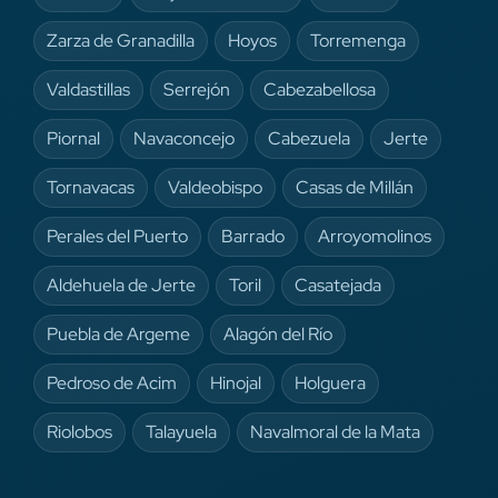
Zarza de Granadilla
Hoyos
Torremenga
Valdastillas
Serrejón
Cabezabellosa
Piornal
Navaconcejo
Cabezuela
Jerte
Tornavacas
Valdeobispo
Casas de Millán
Perales del Puerto
Barrado
Arroyomolinos
Aldehuela de Jerte
Toril
Casatejada
Puebla de Argeme
Alagón del Río
Pedroso de Acim
Hinojal
Holguera
Riolobos
Talayuela
Navalmoral de la Mata