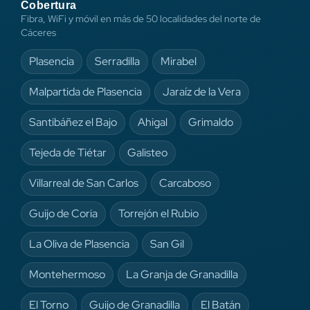
Cobertura
Fibra, WiFi y móvil en más de 50 localidades del norte de
Cáceres
Plasencia
Serradilla
Mirabel
Malpartida de Plasencia
Jaraíz de la Vera
Santibáñez el Bajo
Ahigal
Grimaldo
Tejeda de Tiétar
Galisteo
Villarreal de San Carlos
Carcaboso
Guijo de Coria
Torrejón el Rubio
La Oliva de Plasencia
San Gil
Montehermoso
La Granja de Granadilla
El Torno
Guijo de Granadilla
El Batán