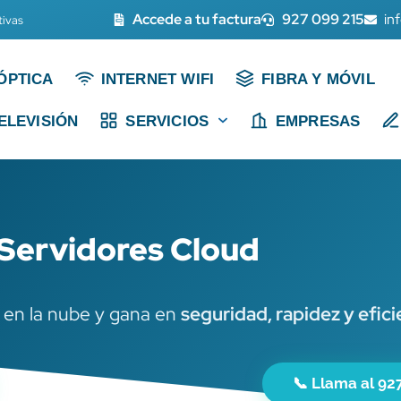
Accede a tu factura
927 099 215
in
tivas
ÓPTICA
INTERNET WIFI
FIBRA Y MÓVIL
ELEVISIÓN
SERVICIOS
EMPRESAS
Servidores Cloud
 en la nube y gana en
seguridad, rapidez y efici
📞 Llama al 92