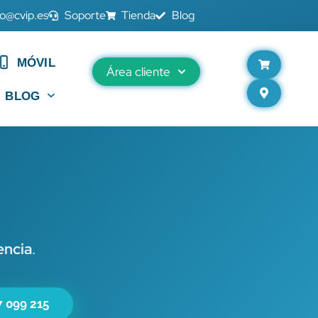
fo@cvip.es
Soporte
Tienda
Blog
MÓVIL
Área cliente
BLOG
encia
.
7 099 215