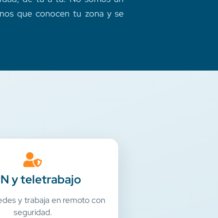
cinos que conocen tu zona y se
N y teletrabajo
des y trabaja en remoto con
seguridad.