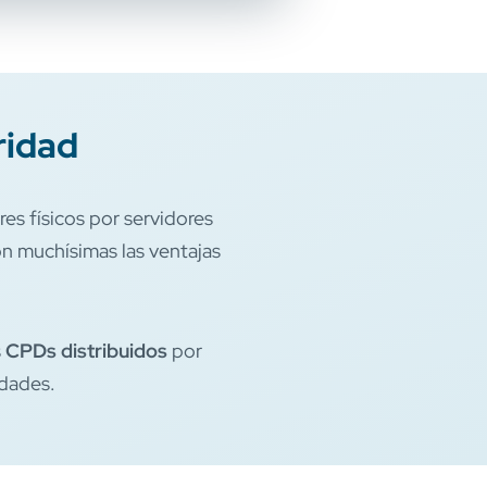
ridad
res físicos por servidores
on muchísimas las ventajas
s
CPDs distribuidos
por
idades.