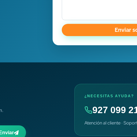
Enviar s
¿NECESITAS AYUDA?
927 099 2
m.
Atención al cliente · Sopor
Enviar