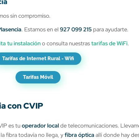
cia
mos sin compromiso.
Plasencia
. Estamos en el
927 099 215
para ayudarte.
ita tu instalación
o consulta nuestras
tarifas de WiFi
.
Tarifas de Internet Rural - Wifi
Tarifas Móvil
ia con CVIP
VIP es tu
operador local
de telecomunicaciones. Lleva
la fibra todavía no llega, y
fibra óptica
allí donde hay de