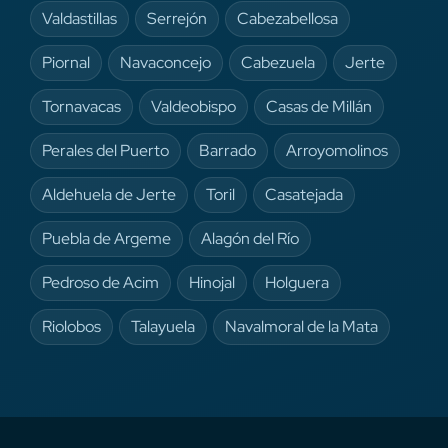
Valdastillas
Serrejón
Cabezabellosa
Piornal
Navaconcejo
Cabezuela
Jerte
Tornavacas
Valdeobispo
Casas de Millán
Perales del Puerto
Barrado
Arroyomolinos
Aldehuela de Jerte
Toril
Casatejada
Puebla de Argeme
Alagón del Río
Pedroso de Acim
Hinojal
Holguera
Riolobos
Talayuela
Navalmoral de la Mata