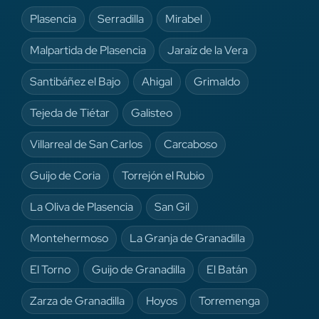
Plasencia
Serradilla
Mirabel
Malpartida de Plasencia
Jaraíz de la Vera
Santibáñez el Bajo
Ahigal
Grimaldo
Tejeda de Tiétar
Galisteo
Villarreal de San Carlos
Carcaboso
Guijo de Coria
Torrejón el Rubio
La Oliva de Plasencia
San Gil
Montehermoso
La Granja de Granadilla
El Torno
Guijo de Granadilla
El Batán
Zarza de Granadilla
Hoyos
Torremenga