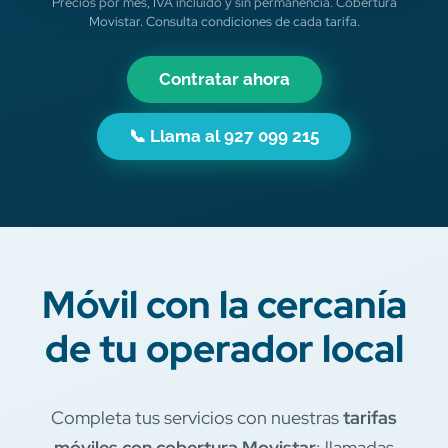
Precios por mes, IVA incluido y sin permanencia. Cobertura
Movistar. Consulta condiciones de cada tarifa.
Contratar ahora
📞 Llama al 927 099 215
Móvil con la cercanía
de tu operador local
Completa tus servicios con nuestras
tarifas
móviles con cobertura Movistar
: llamadas