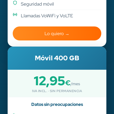
Seguridad móvil
Llamadas VoWiFi y VoLTE
Lo quiero →
Móvil 400 GB
12,95
€
/mes
IVA INCL. · SIN PERMANENCIA
Datos sin preocupaciones