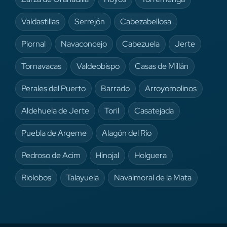
Valdastillas
Serrejón
Cabezabellosa
Piornal
Navaconcejo
Cabezuela
Jerte
Tornavacas
Valdeobispo
Casas de Millán
Perales del Puerto
Barrado
Arroyomolinos
Aldehuela de Jerte
Toril
Casatejada
Puebla de Argeme
Alagón del Río
Pedroso de Acim
Hinojal
Holguera
Riolobos
Talayuela
Navalmoral de la Mata