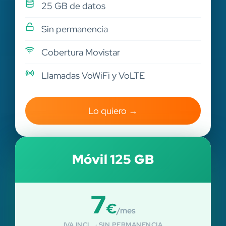
25 GB de datos
Sin permanencia
Cobertura Movistar
Llamadas VoWiFi y VoLTE
Lo quiero →
Móvil 125 GB
7
€
/mes
IVA INCL. · SIN PERMANENCIA