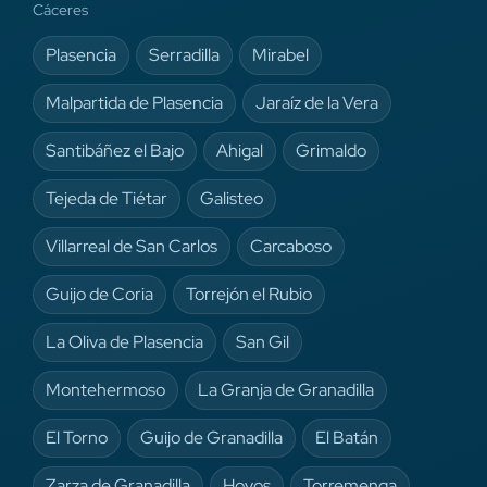
Cáceres
Plasencia
Serradilla
Mirabel
Malpartida de Plasencia
Jaraíz de la Vera
Santibáñez el Bajo
Ahigal
Grimaldo
Tejeda de Tiétar
Galisteo
Villarreal de San Carlos
Carcaboso
Guijo de Coria
Torrejón el Rubio
La Oliva de Plasencia
San Gil
Montehermoso
La Granja de Granadilla
El Torno
Guijo de Granadilla
El Batán
Zarza de Granadilla
Hoyos
Torremenga