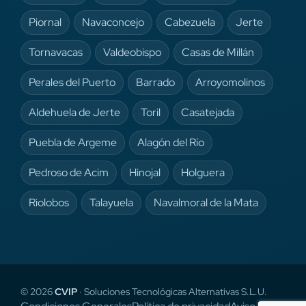
Piornal
Navaconcejo
Cabezuela
Jerte
Tornavacas
Valdeobispo
Casas de Millán
Perales del Puerto
Barrado
Arroyomolinos
Aldehuela de Jerte
Toril
Casatejada
Puebla de Argeme
Alagón del Río
Pedroso de Acim
Hinojal
Holguera
Riolobos
Talayuela
Navalmoral de la Mata
© 2026
CVIP
· Soluciones Tecnológicas Alternativas S.L.U.