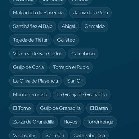
Malpartida de Plasencia
Jaraíz de la Vera
Santibáñez el Bajo
Ahigal
Grimaldo
Tejeda de Tiétar
Galisteo
Villarreal de San Carlos
Carcaboso
Guijo de Coria
Torrejón el Rubio
La Oliva de Plasencia
San Gil
Montehermoso
La Granja de Granadilla
El Torno
Guijo de Granadilla
El Batán
Zarza de Granadilla
Hoyos
Torremenga
Valdastillas
Serrejón
Cabezabellosa