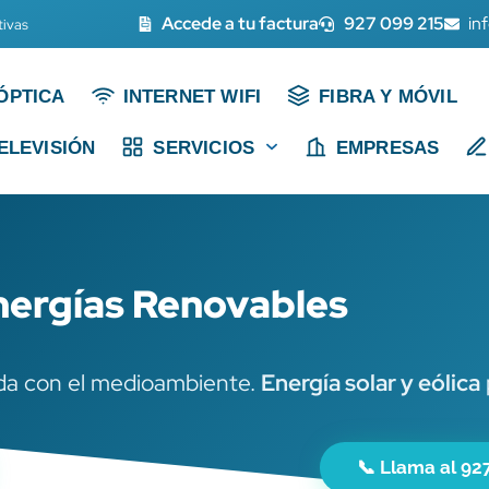
Accede a tu factura
927 099 215
in
tivas
ÓPTICA
INTERNET WIFI
FIBRA Y MÓVIL
ELEVISIÓN
SERVICIOS
EMPRESAS
nergías Renovables
da con el medioambiente.
Energía solar y eólica
📞 Llama al 92