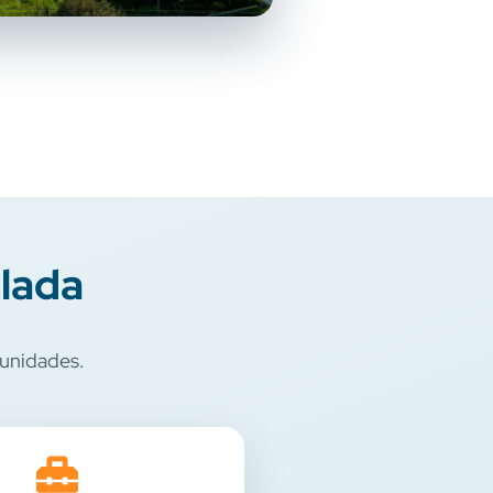
slada
munidades.