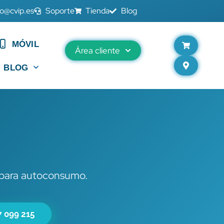
fo@cvip.es
Soporte
Tienda
Blog
MÓVIL
Área cliente
BLOG
para autoconsumo.
7 099 215