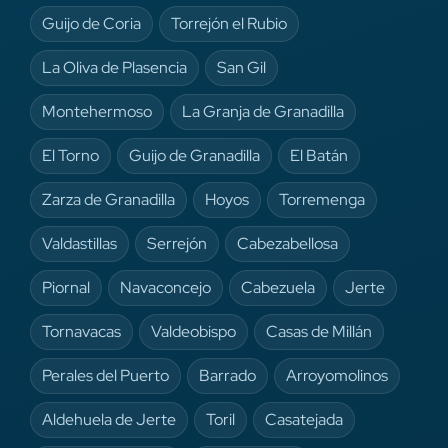
Guijo de Coria
Torrejón el Rubio
La Oliva de Plasencia
San Gil
Montehermoso
La Granja de Granadilla
El Torno
Guijo de Granadilla
El Batán
Zarza de Granadilla
Hoyos
Torremenga
Valdastillas
Serrejón
Cabezabellosa
Piornal
Navaconcejo
Cabezuela
Jerte
Tornavacas
Valdeobispo
Casas de Millán
Perales del Puerto
Barrado
Arroyomolinos
Aldehuela de Jerte
Toril
Casatejada