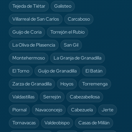
Tejeda de Tiétar
Galisteo
Villarreal de San Carlos
Carcaboso
Guijo de Coria
Torrejón el Rubio
La Oliva de Plasencia
San Gil
Montehermoso
La Granja de Granadilla
El Torno
Guijo de Granadilla
El Batán
Zarza de Granadilla
Hoyos
Torremenga
Valdastillas
Serrejón
Cabezabellosa
Piornal
Navaconcejo
Cabezuela
Jerte
Tornavacas
Valdeobispo
Casas de Millán