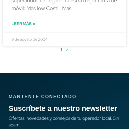
superando! ha llegado nuestra mejor tarifa de
móvil: Mas low Cost! , Mas
LEER MÁS »
9 de agosto de 2024
1
2
MANTENTE CONECTADO
Suscríbete a nuestro newsletter
Ofertas, novedades y consejos de tu operador local. Sin
spam.