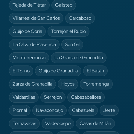
Tejeda de Tiétar
Galisteo
Villarreal de San Carlos
Carcaboso
Guijo de Coria
Torrejón el Rubio
La Oliva de Plasencia
San Gil
Montehermoso
La Granja de Granadilla
El Torno
Guijo de Granadilla
El Batán
Zarza de Granadilla
Hoyos
Torremenga
Valdastillas
Serrejón
Cabezabellosa
Piornal
Navaconcejo
Cabezuela
Jerte
Tornavacas
Valdeobispo
Casas de Millán