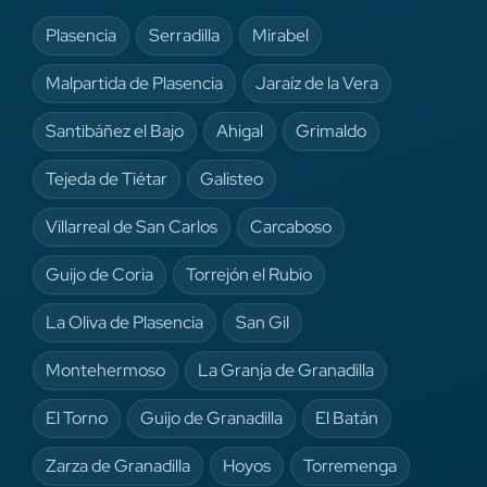
Plasencia
Serradilla
Mirabel
Malpartida de Plasencia
Jaraíz de la Vera
Santibáñez el Bajo
Ahigal
Grimaldo
Tejeda de Tiétar
Galisteo
Villarreal de San Carlos
Carcaboso
Guijo de Coria
Torrejón el Rubio
La Oliva de Plasencia
San Gil
Montehermoso
La Granja de Granadilla
El Torno
Guijo de Granadilla
El Batán
Zarza de Granadilla
Hoyos
Torremenga