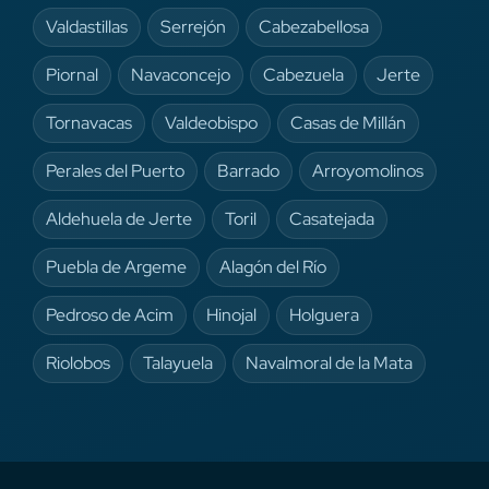
Valdastillas
Serrejón
Cabezabellosa
Piornal
Navaconcejo
Cabezuela
Jerte
Tornavacas
Valdeobispo
Casas de Millán
Perales del Puerto
Barrado
Arroyomolinos
Aldehuela de Jerte
Toril
Casatejada
Puebla de Argeme
Alagón del Río
Pedroso de Acim
Hinojal
Holguera
Riolobos
Talayuela
Navalmoral de la Mata