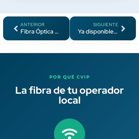
ANTERIOR
SIGUIENTE
Fibra Óptica Estudiantes – Vuelta Al Cole – Fibra 1GB
Ya disponible VoWiFi y VoLTE en CVIP: llama por WiFi y con voz HD desde tu móvil
POR QUÉ CVIP
La fibra de tu operador
local