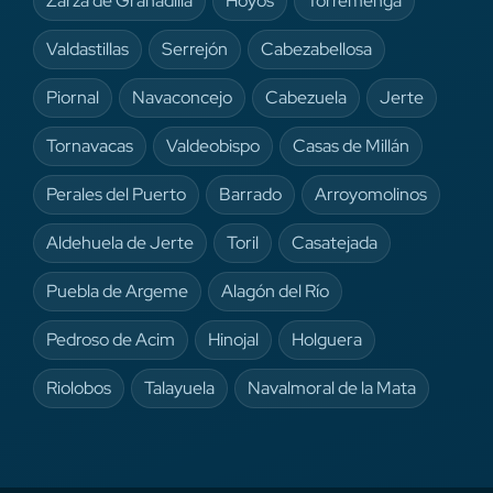
Zarza de Granadilla
Hoyos
Torremenga
Valdastillas
Serrejón
Cabezabellosa
Piornal
Navaconcejo
Cabezuela
Jerte
Tornavacas
Valdeobispo
Casas de Millán
Perales del Puerto
Barrado
Arroyomolinos
Aldehuela de Jerte
Toril
Casatejada
Puebla de Argeme
Alagón del Río
Pedroso de Acim
Hinojal
Holguera
Riolobos
Talayuela
Navalmoral de la Mata