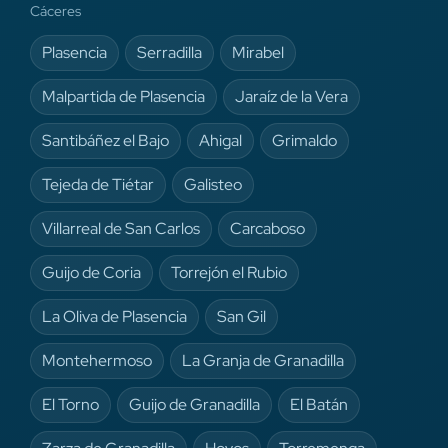
Cáceres
Plasencia
Serradilla
Mirabel
Malpartida de Plasencia
Jaraíz de la Vera
Santibáñez el Bajo
Ahigal
Grimaldo
Tejeda de Tiétar
Galisteo
Villarreal de San Carlos
Carcaboso
Guijo de Coria
Torrejón el Rubio
La Oliva de Plasencia
San Gil
Montehermoso
La Granja de Granadilla
El Torno
Guijo de Granadilla
El Batán